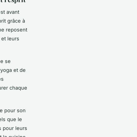
est avant
rit grâce à
ine reposent
 et leurs
le se
 yoga
et de
es
urer chaque
ée pour son
ls que le
s pour leurs
 la cuisine