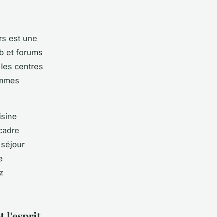
rs est une
b et forums
 les centres
ammes
isine
cadre
 séjour
e
z
 l'esprit