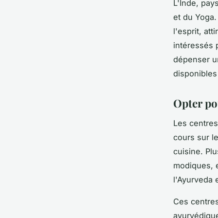
L'Inde, pay
et du
Yoga
.
l'esprit, a
intéressés 
dépenser un
disponibles
Opter po
Les centres
cours sur l
cuisine. Pl
modiques, e
l'Ayurveda 
Ces centres
ayurvédique