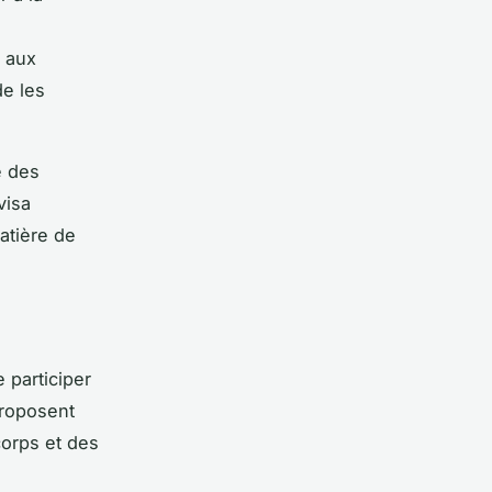
t aux
de les
e des
visa
atière de
 participer
proposent
corps
et des