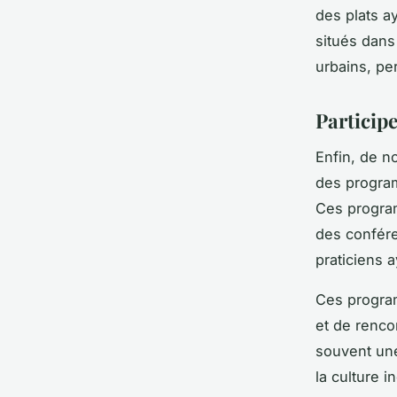
des plats a
situés dans
urbains, pe
Partici
Enfin, de 
des program
Ces program
des confére
praticiens 
Ces program
et de renco
souvent une
la culture i