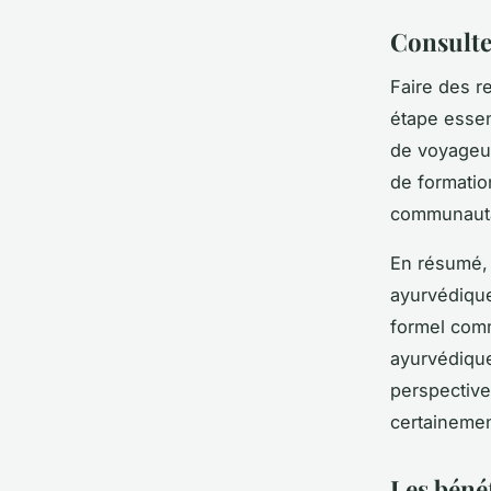
Consulter
Faire des r
étape essen
de voyageur
de formatio
communauta
En résumé, 
ayurvédique
formel comm
ayurvédiqu
perspectiv
certainemen
Les bénéf