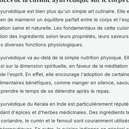
ayurvédique
est bien plus qu'un simple art culinaire. Elle 
n de maintenir un équilibre parfait entre le corps et l'esp
ation saine et naturelle. Les fondamentaux de cette cuis
tion des ingrédients selon leurs propriétés, leurs saveurs
les diverses fonctions physiologiques.
ayurvédique va au-delà de la simple nutrition physique. El
si sur la dimension spirituelle, en faveur de la
méditation
de l'esprit. En effet, elle encourage l'adoption de certain
alimentaires bénéfiques, comme manger en silence, savo
prendre le temps de se détendre après le repas.
 ayurvédique du
Kerala en Inde
est particulièrement réput
ant d'épices et d'herbes médicinales. Des ingrédients te
 coriandre, le cumin et le fenouil sont couramment utilisé
thérapeutiques. En outre, la
cuisine indienne
en général et