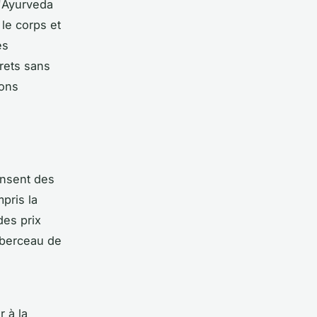
'
Ayurveda
 le corps et
es
rets sans
ions
ensent des
pris la
 des
prix
berceau de
 à la