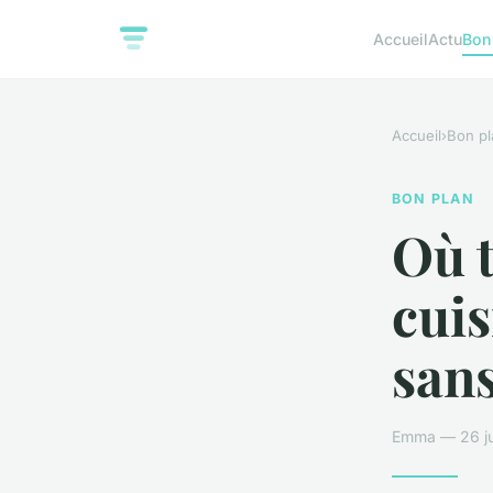
Accueil
Actu
Bon
Accueil
›
Bon pl
BON PLAN
Où t
cuis
sans
Emma — 26 ju