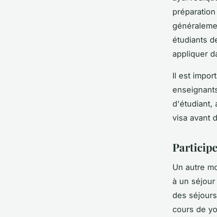
préparation
généralemen
étudiants d
appliquer d
Il est impor
enseignants
d'étudiant,
visa avant d
Particip
Un autre mo
à un
séjour
des séjours
cours de yo