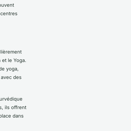
ouvent
 centres
lièrement
 et le Yoga.
de yoga,
s avec des
yurvédique
 ils offrent
 place dans