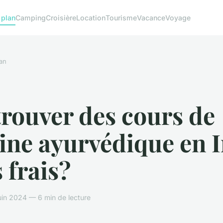
 plan
Camping
Croisière
Location
Tourisme
Vacance
Voyage
an
rouver des cours de
ine ayurvédique en 
 frais?
in 2024 — 6 min de lecture