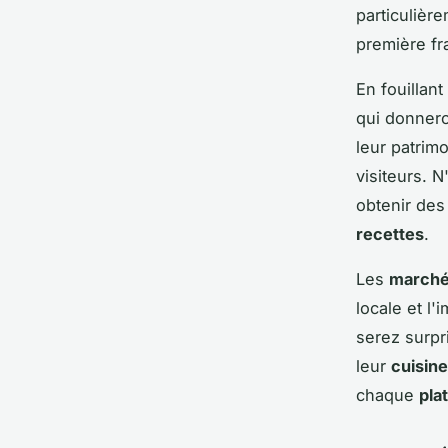
particulièr
première fr
En fouillan
qui donner
leur patrimo
visiteurs. 
obtenir des 
recettes
.
Les
marchés
locale et l
serez surpri
leur
cuisine
chaque
plat