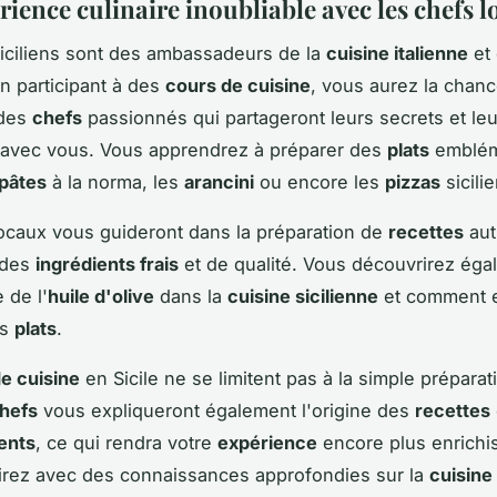
rience culinaire inoubliable avec les chefs 
iciliens sont des ambassadeurs de la
cuisine italienne
et 
En participant à des
cours de cuisine
, vous aurez la chan
 des
chefs
passionnés qui partageront leurs secrets et le
 avec vous. Vous apprendrez à préparer des
plats
emblém
pâtes
à la norma, les
arancini
ou encore les
pizzas
sicili
ocaux vous guideront dans la préparation de
recettes
aut
t des
ingrédients frais
et de qualité. Vous découvrirez éga
 de l'
huile d'olive
dans la
cuisine sicilienne
et comment e
os
plats
.
e cuisine
en Sicile ne se limitent pas à la simple prépara
hefs
vous expliqueront également l'origine des
recettes
ents
, ce qui rendra votre
expérience
encore plus enrichi
irez avec des connaissances approfondies sur la
cuisine 