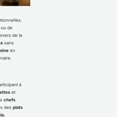
tionnelles.
 ou de
nivers de la
ns
sans
isine
en
naire.
articipant à
ettes
et
es
chefs
tés des
plats
lo
.