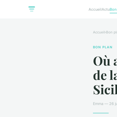
Accueil
Actu
Bon
Accueil
›
Bon pl
BON PLAN
Où 
de l
Sici
Emma — 26 ju