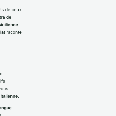
ès de ceux
tra de
sicilienne
.
lat
raconte
De
ifs
vous
 italienne
.
langue
s