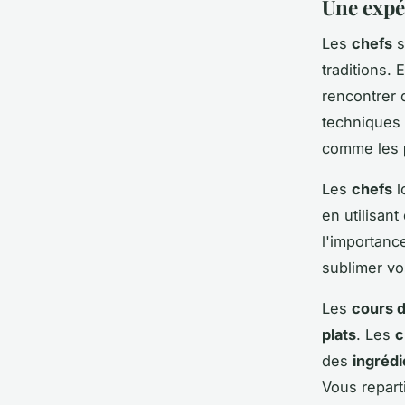
Une expé
Les
chefs
s
traditions. 
rencontrer
techniques
comme les
Les
chefs
l
en utilisan
l'importance
sublimer v
Les
cours d
plats
. Les
c
des
ingrédi
Vous repart