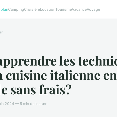
 plan
Camping
Croisière
Location
Tourisme
Vacance
Voyage
an
apprendre les techni
a cuisine italienne en
le sans frais?
in 2024 — 5 min de lecture