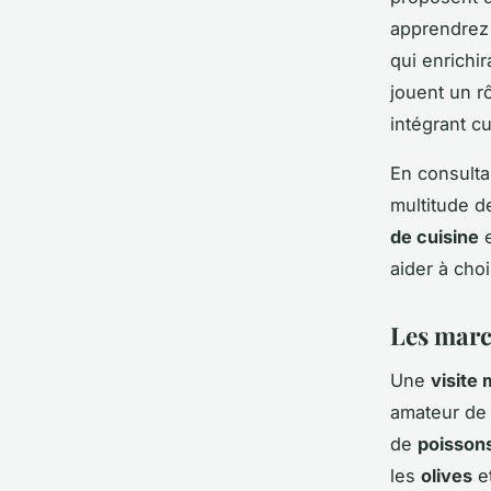
apprendrez 
qui enrichi
jouent un r
intégrant cu
En consulta
multitude d
de cuisine
e
aider à choi
Les march
Une
visite
amateur d
de
poisson
les
olives
e