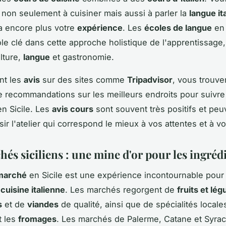
non seulement à cuisiner mais aussi à parler la
langue it
ra encore plus votre
expérience
. Les
écoles de langue
en 
ôle clé dans cette approche holistique de l'apprentissage
lture,
langue
et gastronomie.
nt les
avis
sur des sites comme
Tripadvisor
, vous trouve
e recommandations sur les meilleurs endroits pour suivr
n Sicile. Les
avis cours
sont souvent très positifs et pe
sir l'atelier qui correspond le mieux à vos attentes et à v
és siciliens : une mine d'or pour les ingréd
 marché
en Sicile est une expérience incontournable pour 
e
cuisine italienne
. Les marchés regorgent de
fruits et lé
s
et de
viandes
de qualité, ainsi que de spécialités locale
t les
fromages
. Les marchés de Palerme, Catane et Syra