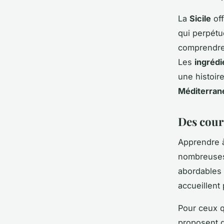
La
Sicile
off
qui perpétu
comprendre
Les
ingrédi
une histoire
Méditerran
Des cours
Apprendre 
nombreus
abordables 
accueillent 
Pour ceux q
proposent 