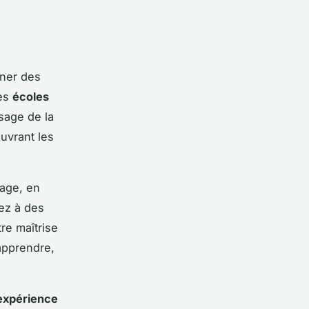
ner des
es
écoles
sage de la
ouvrant les
sage, en
ez à des
re maîtrise
apprendre,
expérience