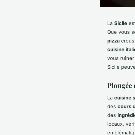
La
Sicile
est
Que vous s
pizza
croust
cuisine ital
vous ruine
Sicile peuv
Plongée d
La
cuisine s
des
cours d
des
ingrédi
locaux, véri
emblématiq