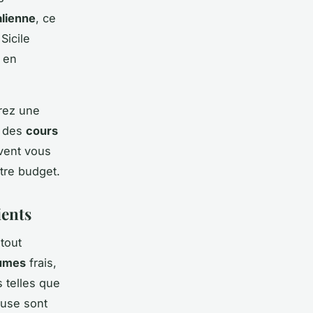
alienne
, ce
Sicile
, en
rez une
e des
cours
uvent vous
otre budget.
ients
tout
gumes
frais,
s telles que
cuse sont