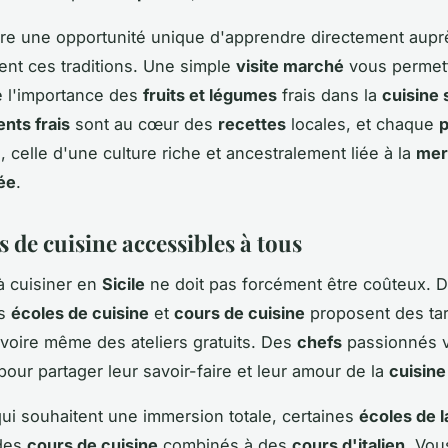
re une opportunité unique d'apprendre directement aupr
ent ces traditions. Une simple
visite marché
vous permet
 l'importance des
fruits et légumes
frais dans la
cuisine 
ents frais
sont au cœur des
recettes
locales, et chaque
p
, celle d'une culture riche et ancestralement liée à la
mer
ée
.
 de cuisine accessibles à tous
à cuisiner en
Sicile
ne doit pas forcément être coûteux. 
es
écoles de cuisine
et
cours de cuisine
proposent des tar
voire même des ateliers gratuits. Des
chefs
passionnés 
pour partager leur savoir-faire et leur amour de la
cuisine
ui souhaitent une immersion totale, certaines
écoles de 
des
cours de cuisine
combinés à des
cours d'italien
. Vou