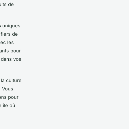
uits de
s
uniques
fiers de
vec les
ants pour
t dans vos
la culture
. Vous
iens pour
 île où