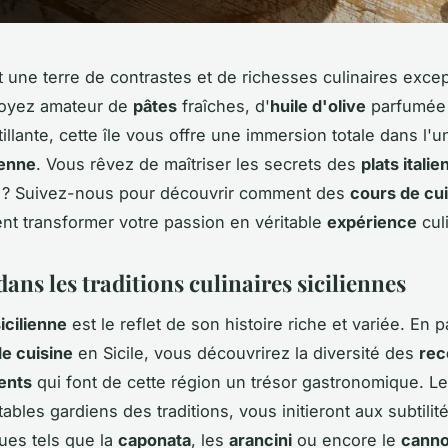
 une terre de contrastes et de richesses culinaires excep
oyez amateur de
pâtes
fraîches, d'
huile d'olive
parfumée
illante, cette île vous offre une immersion totale dans l'u
ienne
. Vous rêvez de maîtriser les secrets des
plats italie
r ? Suivez-nous pour découvrir comment des
cours de cu
ent transformer votre passion en véritable
expérience
culi
ans les traditions culinaires siciliennes
icilienne
est le reflet de son histoire riche et variée. En p
e cuisine
en Sicile, vous découvrirez la diversité des
rec
ents
qui font de cette région un trésor gastronomique. L
tables gardiens des traditions, vous initieront aux subtili
ues tels que la
caponata
, les
arancini
ou encore le
canno