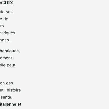
locaux
de ses
ce de
urs
atiques
ennes.
hentiques,
lement
lle peut
tion des
et l'histoire
ssante.
italienne
et